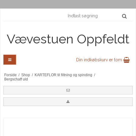
Vævestuen Oppfeldt
Din indkøbskurv er tom
Forside
/
Shop
/
KARTEFLOR til filtning og spinding
/
Bergschaff uld