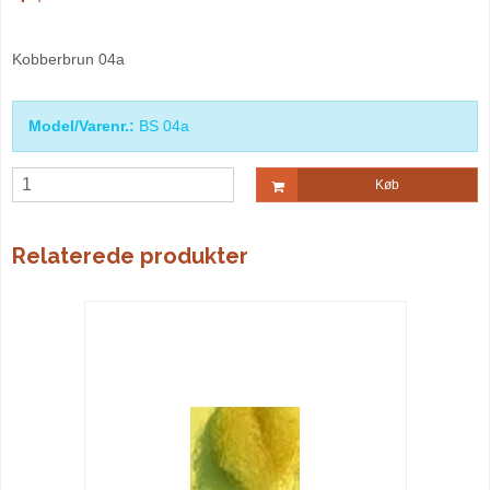
Kobberbrun 04a
Model/Varenr.:
BS 04a
Køb
Relaterede produkter