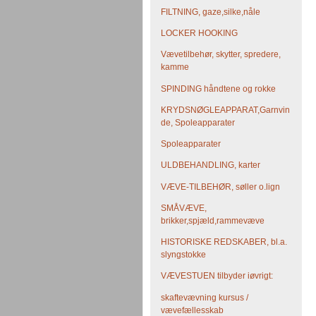
FILTNING, gaze,silke,nåle
LOCKER HOOKING
Vævetilbehør, skytter, spredere,
kamme
SPINDING håndtene og rokke
KRYDSNØGLEAPPARAT,Garnvin
de, Spoleapparater
Spoleapparater
ULDBEHANDLING, karter
VÆVE-TILBEHØR, søller o.lign
SMÅVÆVE,
brikker,spjæld,rammevæve
HISTORISKE REDSKABER, bl.a.
slyngstokke
VÆVESTUEN tilbyder iøvrigt:
skaftevævning kursus /
vævefællesskab