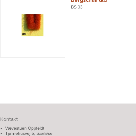
Bergschaff uld
BS 03
Kontakt
Vævestuen Oppfeldt
Tjørnehusvej 5, Særløse