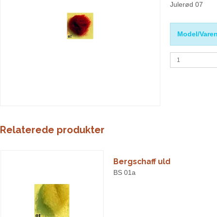
Julerød 07
Model/Varen
Relaterede produkter
Bergschaff uld
BS 01a