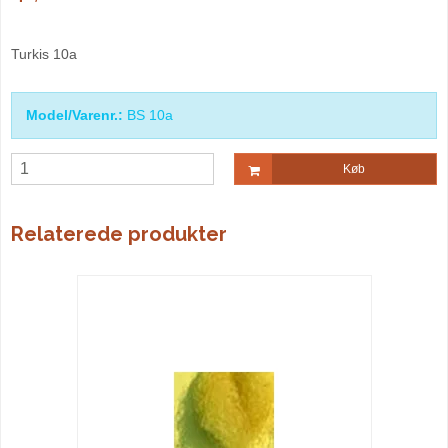
Turkis 10a
Model/Varenr.:
BS 10a
Køb
Relaterede produkter