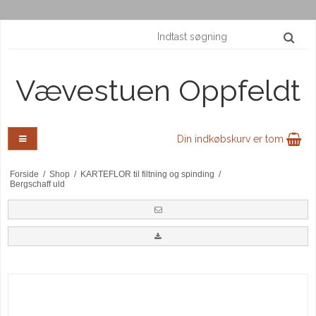
Vævestuen Oppfeldt
Din indkøbskurv er tom
Forside
/
Shop
/
KARTEFLOR til filtning og spinding
/
Bergschaff uld