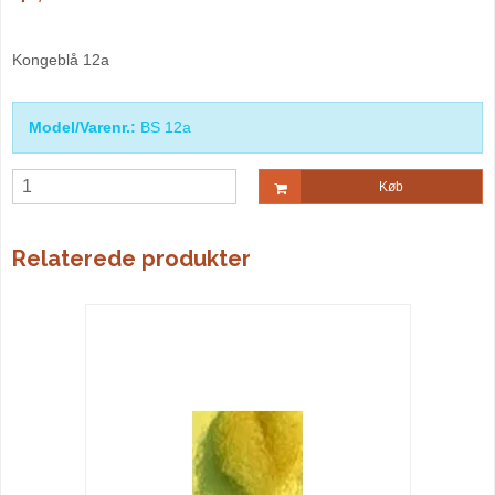
Kongeblå 12a
Model/Varenr.:
BS 12a
Køb
Relaterede produkter