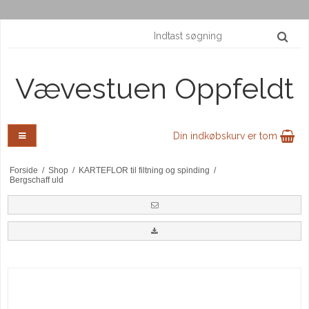
Vævestuen Oppfeldt
Din indkøbskurv er tom
Forside
/
Shop
/
KARTEFLOR til filtning og spinding
/
Bergschaff uld