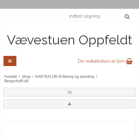
Vævestuen Oppfeldt
Din indkøbskurv er tom
Forside
/
Shop
/
KARTEFLOR til filtning og spinding
/
Bergschaff uld