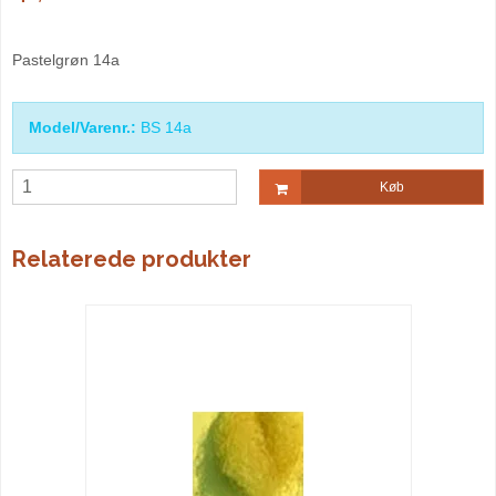
Pastelgrøn 14a
Model/Varenr.:
BS 14a
Køb
Relaterede produkter