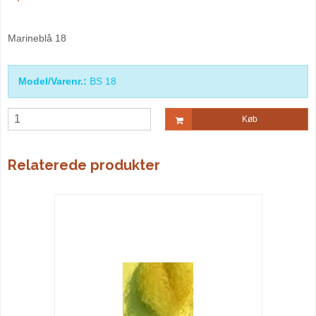
Marineblå 18
Model/Varenr.:
BS 18
Køb
Relaterede produkter