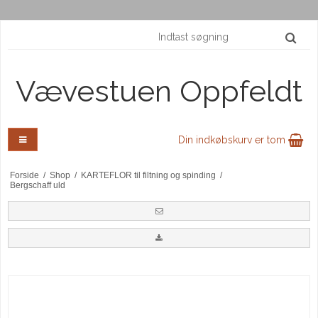
Vævestuen Oppfeldt
Din indkøbskurv er tom
Forside
/
Shop
/
KARTEFLOR til filtning og spinding
/
Bergschaff uld