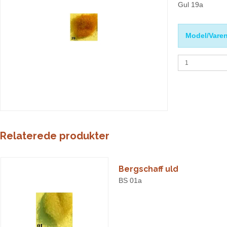
Gul 19a
Model/Varen
Relaterede produkter
Bergschaff uld
BS 01a