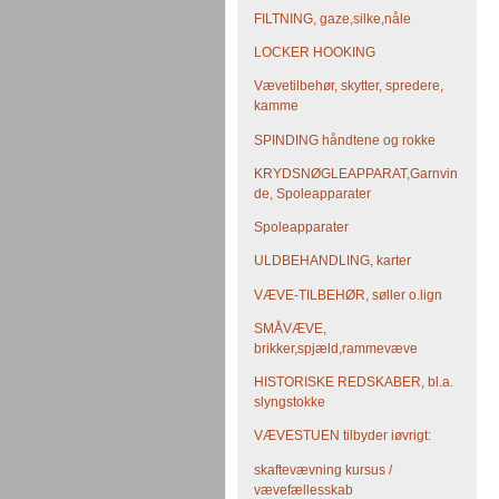
FILTNING, gaze,silke,nåle
LOCKER HOOKING
Vævetilbehør, skytter, spredere,
kamme
SPINDING håndtene og rokke
KRYDSNØGLEAPPARAT,Garnvin
de, Spoleapparater
Spoleapparater
ULDBEHANDLING, karter
VÆVE-TILBEHØR, søller o.lign
SMÅVÆVE,
brikker,spjæld,rammevæve
HISTORISKE REDSKABER, bl.a.
slyngstokke
VÆVESTUEN tilbyder iøvrigt:
skaftevævning kursus /
vævefællesskab