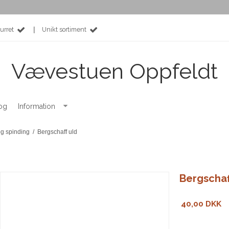
|
urret
Unikt sortiment
Vævestuen Oppfeldt
og
Information
og spinding
/
Bergschaff uld
Bergschaf
40,00 DKK