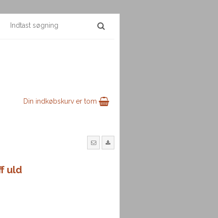
Din indkøbskurv er tom
f uld