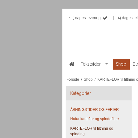
|
1-3 dages levering
14 dages ret
Tekstsider
Shop
Bl
Forside
/
Shop
/
KARTEFLOR til filtning 
Kategorier
ÅBNINGSTIDER OG FERIER
Natur karteflor og spindefibre
KARTEFLOR til filtning og
spinding