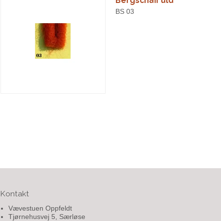
Bergschaff uld
BS 03
Kontakt
Vævestuen Oppfeldt
Tjørnehusvej 5, Særløse