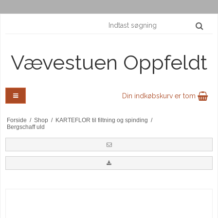
Vævestuen Oppfeldt
Din indkøbskurv er tom
Forside
/
Shop
/
KARTEFLOR til filtning og spinding
/
Bergschaff uld