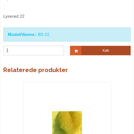
Lyserød 22
Model/Varenr.:
BS 22
Køb
Relaterede produkter