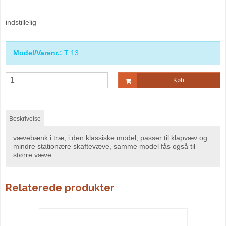
indstillelig
Model/Varenr.:
T 13
Køb
Beskrivelse
vævebænk i træ, i den klassiske model, passer til klapvæv og
mindre stationære skaftevæve, samme model fås også til
større væve
Relaterede produkter