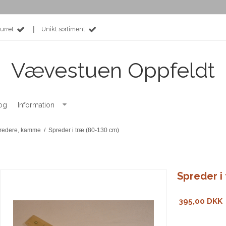
|
urret
Unikt sortiment
Vævestuen Oppfeldt
og
Information
spredere, kamme
/
Spreder i træ (80-130 cm)
Spreder i
395,00 DKK