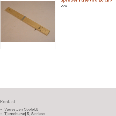
Spreder i træ (fra 20 cm)
V2a
Kontakt
Vævestuen Oppfeldt
Tjørnehusvej 5, Særløse