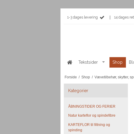
|
1-3 dages levering
14 dages ret
Tekstsider
Shop
Bl
Forside
/
Shop
/
Vævetilbehør, skytter, 
Kategorier
ÅBNINGSTIDER OG FERIER
Natur karteflor og spindefibre
KARTEFLOR til filtning og
spinding