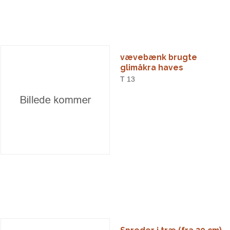
vævebænk brugte
glimåkra haves
T 13