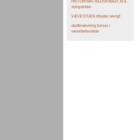
HISTORISKE REDSKABER, bl.a.
slyngstokke
VÆVESTUEN tilbyder iøvrigt:
skaftevævning kursus /
vævefællesskab