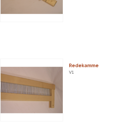
Redekamme
V1