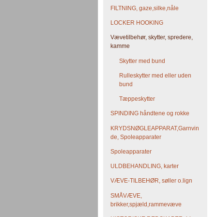
FILTNING, gaze,silke,nåle
LOCKER HOOKING
Vævetilbehør, skytter, spredere,
kamme
Skytter med bund
Rulleskytter med eller uden
bund
Tæppeskytter
SPINDING håndtene og rokke
KRYDSNØGLEAPPARAT,Garnvin
de, Spoleapparater
Spoleapparater
ULDBEHANDLING, karter
VÆVE-TILBEHØR, søller o.lign
SMÅVÆVE,
brikker,spjæld,rammevæve